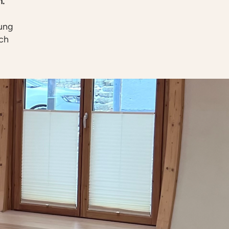
n.
ung
Ich