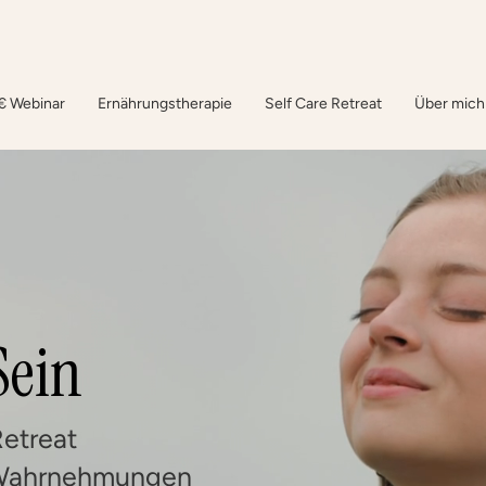
€ Webinar
Ernährungstherapie
Self Care Retreat
Über mich
Sein
Retreat
n Wahrnehmungen