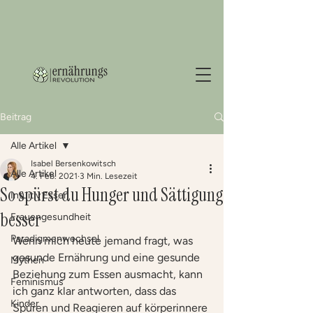
Beitrag
Alle Artikel
Isabel Bersenkowitsch
Alle Artikel
4. Feb. 2021
3 Min. Lesezeit
So spürst du Hunger und Sättigung
Intuitiv Essen
besser
Frauengesundheit
Paradigmenwechsel
Wenn mich heute jemand fragt, was 
gesunde Ernährung und eine gesunde 
Mythen
Beziehung zum Essen ausmacht, kann 
Feminismus
ich ganz klar antworten, dass das 
Kinder
Spüren und Reagieren auf körperinnere 